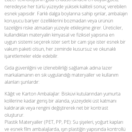
neredeyse her türlü yüzeyde yüksek kaliteli sonuç verebilen
esnek yapısıdır. Farklı dalga boylarına sahip ışınlar, ambalajın
koruyucu bariyer özelliklerini bozmadan veya ürünün
tazeliğini riske atmadan yüzeyle etkileşime girer. Üreticiler,
kullandıkları materyalin kimyasal ve fiziksel yapısına en
uygun sistemi seçerek ister sert bir cam şişe ister esnek bir
vakum paketi olsun, her zeminde kusursuz ve okunaklı
işaretlemeler elde edebilir.
Gıda güvenliğini ve izlenebilirliği sağlamak adına l
azer
markalamanın en sık uygulandığı materyaller
ve kullanım
alanları şunlardır:
Kâğıt ve Karton Ambalajlar: Bisküvi kutularından yumurta
kolilerine kadar geniş bir alanda, yüzeydeki üst katmanı
kaldırarak veya rengini değiştirerek net bir kontrast
oluşturur.
Plastik Materyaller (PET, PP, PE): Su şişeleri, yoğurt kapları
ve esnek film ambalajlarda, ışın plastiğin yapısında kontrollü