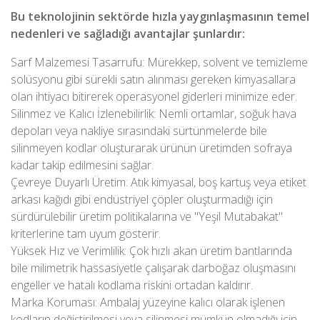
Bu teknolojinin sektörde hızla yaygınlaşmasının temel
nedenleri ve sağladığı avantajlar şunlardır:
Sarf Malzemesi Tasarrufu: Mürekkep, solvent ve temizleme
solüsyonu gibi sürekli satın alınması gereken kimyasallara
olan ihtiyacı bitirerek operasyonel giderleri minimize eder.
Silinmez ve Kalıcı İzlenebilirlik: Nemli ortamlar, soğuk hava
depoları veya nakliye sırasındaki sürtünmelerde bile
silinmeyen kodlar oluşturarak ürünün üretimden sofraya
kadar takip edilmesini sağlar.
Çevreye Duyarlı Üretim: Atık kimyasal, boş kartuş veya etiket
arkası kağıdı gibi endüstriyel çöpler oluşturmadığı için
sürdürülebilir üretim politikalarına ve "Yeşil Mutabakat"
kriterlerine tam uyum gösterir.
Yüksek Hız ve Verimlilik: Çok hızlı akan üretim bantlarında
bile milimetrik hassasiyetle çalışarak darboğaz oluşmasını
engeller ve hatalı kodlama riskini ortadan kaldırır.
Marka Koruması: Ambalaj yüzeyine kalıcı olarak işlenen
kodların değiştirilmesi veya silinmesi mümkün olmadığı için