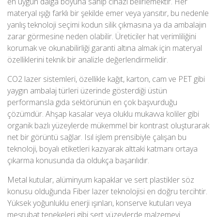
en uygun dalga boyuna sahip cihazı belirlemektir. Her
materyal ışığı farklı bir şekilde emer veya yansıtır, bu nedenle
yanlış teknoloji seçimi kodun silik çıkmasına ya da ambalajın
zarar görmesine neden olabilir. Üreticiler hat verimliliğini
korumak ve okunabilirliği garanti altına almak için materyal
özelliklerini teknik bir analizle değerlendirmelidir.
CO2 lazer sistemleri, özellikle kağıt, karton, cam ve PET gibi
yaygın ambalaj türleri üzerinde gösterdiği üstün
performansla gıda sektörünün en çok başvurduğu
çözümdür. Ahşap kasalar veya oluklu mukavva koliler gibi
organik bazlı yüzeylerde mükemmel bir kontrast oluşturarak
net bir görüntü sağlar. Isıl işlem prensibiyle çalışan bu
teknoloji, boyalı etiketleri kazıyarak alttaki katmanı ortaya
çıkarma konusunda da oldukça başarılıdır.
Metal kutular, alüminyum kapaklar ve sert plastikler söz
konusu olduğunda Fiber lazer teknolojisi en doğru tercihtir.
Yüksek yoğunluklu enerji ışınları, konserve kutuları veya
meşrubat tenekeleri gibi sert yüzeylerde malzemeyi