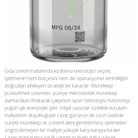
Gıda üretim hatlarında kodlama teknolojisi seçimi,
işletmenin hem bütçesini hem de operasyonel verimliliğini
doğrudan etkileyen stratejik bir karardır. Mürekkep
püskürtmeli sistemler, yüzeye mikroskobik mürekkep
damlacıkları fırlatarak çalışırken lazer teknolojisi malzemeyi
yoğun ışık enerjisiyle işler. Inkjet yazıcılar özellikle kurulum
maliyetinin düşüklüğüyle cazip görünse de uzun vadede
sürekli mürekkep ve solvent alımı gerektirmesi, işletmeleri
öngörülemeyen bir maliyet yüküyle karşı karşıya bırakır.
Lazer markalama ise ilk yatırım maliyeti daha yüksek