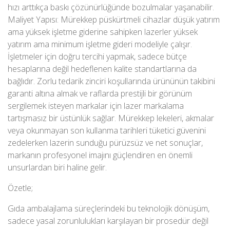
hızı arttıkça baskı çözünürlüğünde bozulmalar yaşanabilir.
Maliyet Yapısı: Mürekkep püskürtmeli cihazlar düşük yatırım
ama yüksek işletme giderine sahipken lazerler yüksek
yatırım ama minimum işletme gideri modeliyle çalışır.
İşletmeler için doğru tercihi yapmak, sadece bütçe
hesaplarına değil hedeflenen kalite standartlarına da
bağlıdır. Zorlu tedarik zinciri koşullarında ürününün takibini
garanti altına almak ve raflarda prestijli bir görünüm
sergilemek isteyen markalar için lazer markalama
tartışmasız bir üstünlük sağlar. Mürekkep lekeleri, akmalar
veya okunmayan son kullanma tarihleri tüketici güvenini
zedelerken lazerin sunduğu pürüzsüz ve net sonuçlar,
markanın profesyonel imajını güçlendiren en önemli
unsurlardan biri haline gelir.
Özetle;
Gıda ambalajlama süreçlerindeki bu teknolojik dönüşüm,
sadece yasal zorunlulukları karşılayan bir prosedür değil