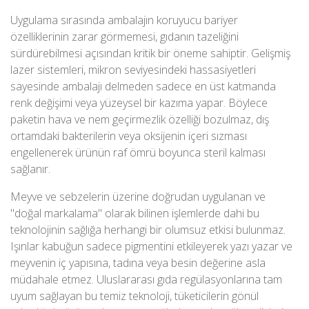
Uygulama sırasında ambalajın koruyucu bariyer
özelliklerinin zarar görmemesi, gıdanın tazeliğini
sürdürebilmesi açısından kritik bir öneme sahiptir. Gelişmiş
lazer sistemleri, mikron seviyesindeki hassasiyetleri
sayesinde ambalajı delmeden sadece en üst katmanda
renk değişimi veya yüzeysel bir kazıma yapar. Böylece
paketin hava ve nem geçirmezlik özelliği bozulmaz, dış
ortamdaki bakterilerin veya oksijenin içeri sızması
engellenerek ürünün raf ömrü boyunca steril kalması
sağlanır.
Meyve ve sebzelerin üzerine doğrudan uygulanan ve
"doğal markalama" olarak bilinen işlemlerde dahi bu
teknolojinin sağlığa herhangi bir olumsuz etkisi bulunmaz.
Işınlar kabuğun sadece pigmentini etkileyerek yazı yazar ve
meyvenin iç yapısına, tadına veya besin değerine asla
müdahale etmez. Uluslararası gıda regülasyonlarına tam
uyum sağlayan bu temiz teknoloji, tüketicilerin gönül