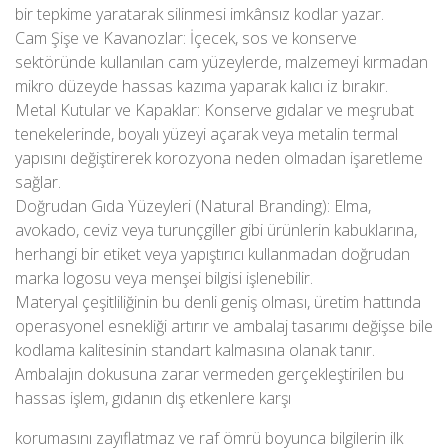
bir tepkime yaratarak silinmesi imkânsız kodlar yazar.
Cam Şişe ve Kavanozlar: İçecek, sos ve konserve
sektöründe kullanılan cam yüzeylerde, malzemeyi kırmadan
mikro düzeyde hassas kazıma yaparak kalıcı iz bırakır.
Metal Kutular ve Kapaklar: Konserve gıdalar ve meşrubat
tenekelerinde, boyalı yüzeyi açarak veya metalin termal
yapısını değiştirerek korozyona neden olmadan işaretleme
sağlar.
Doğrudan Gıda Yüzeyleri (Natural Branding): Elma,
avokado, ceviz veya turunçgiller gibi ürünlerin kabuklarına,
herhangi bir etiket veya yapıştırıcı kullanmadan doğrudan
marka logosu veya menşei bilgisi işlenebilir.
Materyal çeşitliliğinin bu denli geniş olması, üretim hattında
operasyonel esnekliği artırır ve ambalaj tasarımı değişse bile
kodlama kalitesinin standart kalmasına olanak tanır.
Ambalajın dokusuna zarar vermeden gerçekleştirilen bu
hassas işlem, gıdanın dış etkenlere karşı
korumasını zayıflatmaz ve raf ömrü boyunca bilgilerin ilk