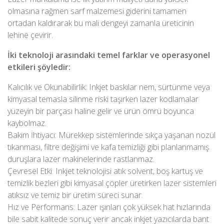
olmasına rağmen sarf malzemesi giderini tamamen
ortadan kaldırarak bu mali dengeyi zamanla üreticinin
lehine çevirir.
İki teknoloji arasındaki temel farklar ve operasyonel
etkileri şöyledir:
Kalıcılık ve Okunabilirlik: Inkjet baskılar nem, sürtünme veya
kimyasal temasla silinme riski taşırken lazer kodlamalar
yüzeyin bir parçası haline gelir ve ürün ömrü boyunca
kaybolmaz.
Bakım İhtiyacı: Mürekkep sistemlerinde sıkça yaşanan nozül
tıkanması, filtre değişimi ve kafa temizliği gibi planlanmamış
duruşlara lazer makinelerinde rastlanmaz.
Çevresel Etki: Inkjet teknolojisi atık solvent, boş kartuş ve
temizlik bezleri gibi kimyasal çöpler üretirken lazer sistemleri
atıksız ve temiz bir üretim süreci sunar.
Hız ve Performans: Lazer ışınları çok yüksek hat hızlarında
bile sabit kalitede sonuç verir ancak inkjet yazıcılarda bant