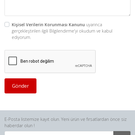
Kişisel Verilerin Korunması Kanunu
uyarınca
gerçekleştirilen ilgili Bilgilendirme'yi okudum ve kabul
ediyorum.
Gönder
E-Posta listemize kayıt olun. Yeni ürün ve fırsatlardan önce siz
haberdar olun !