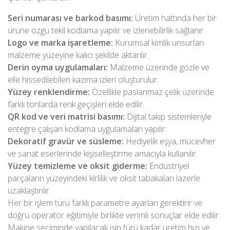
Seri numarası ve barkod basımı:
Üretim hattında her bir
ürüne özgü tekil kodlama yapılır ve izlenebilirlik sağlanır.
Logo ve marka işaretleme:
Kurumsal kimlik unsurları
malzeme yüzeyine kalıcı şekilde aktarılır.
Derin oyma uygulamaları:
Malzeme üzerinde gözle ve
elle hissedilebilen kazıma izleri oluşturulur.
Yüzey renklendirme:
Özellikle paslanmaz çelik üzerinde
farklı tonlarda renk geçişleri elde edilir.
QR kod ve veri matrisi basımı:
Dijital takip sistemleriyle
entegre çalışan kodlama uygulamaları yapılır.
Dekoratif gravür ve süsleme:
Hediyelik eşya, mücevher
ve sanat eserlerinde kişiselleştirme amacıyla kullanılır.
Yüzey temizleme ve oksit giderme:
Endüstriyel
parçaların yüzeyindeki kirlilik ve oksit tabakaları lazerle
uzaklaştırılır.
Her bir işlem türü farklı parametre ayarları gerektirir ve
doğru operatör eğitimiyle birlikte verimli sonuçlar elde edilir.
Makine seçiminde yapılacak işin türü kadar üretim hızı ve