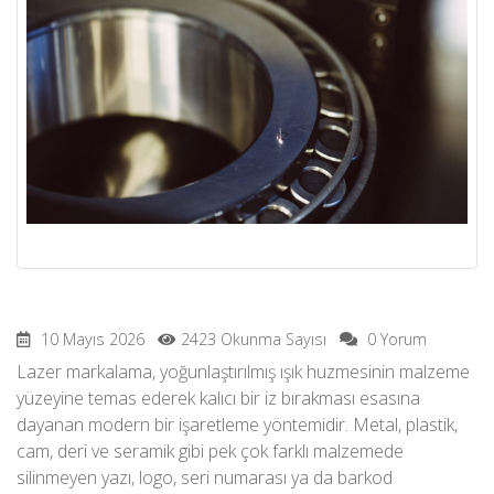
10 Mayıs 2026
2423 Okunma Sayısı
0 Yorum
Lazer markalama, yoğunlaştırılmış ışık huzmesinin malzeme
yüzeyine temas ederek kalıcı bir iz bırakması esasına
dayanan modern bir işaretleme yöntemidir. Metal, plastik,
cam, deri ve seramik gibi pek çok farklı malzemede
silinmeyen yazı, logo, seri numarası ya da barkod