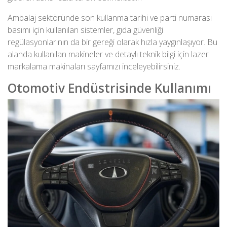
Ambalaj sektöründe son kullanma tarihi ve parti numarası
basımı için kullanılan sistemler, gıda güvenliği
regülasyonlarının da bir gereği olarak hızla yaygınlaşıyor. Bu
alanda kullanılan makineler ve detaylı teknik bilgi için
lazer
markalama makinaları
sayfamızı inceleyebilirsiniz.
Otomotiv Endüstrisinde Kullanımı