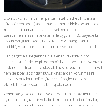
Otomotiv üretiminde
her parçanın takip edilebilir olması
büyük önem taşır. Şasi numarası, motor blok kodları, vites
kutusu seri numaraları ve emniyet kemeri toka
işaretlemeleri lazer markalama ile uygulanır. Bu sayede bir
aracın hangi fabrikada, hangi tarihte ve hangi parti ile
üretildiği yıllar sonra dahi sorunsuz şekilde tespit edilebilir.
Geri çağırma süreçlerinde bu izlenebilirlik kritik bir rol
üstlenir. Üretimde tespit edilen bir hata sonrasında yalnızca
etkilenen parti ürünlere ulaşılabilmesi, üreticinin hem maliyet
hem de itibar açısından büyük kayıplardan korunmasını
sağlar. Markaların kalite güvence süreçlerinde lazerli
izlenebilirlik artık standart bir uygulamadır.
Yedek parça sektöründe ise orijinal ürünleri taklitlerinden
ayırmanın en güvenilir yolu bu teknolojidir. Üretici firmalar,
kendine özgü kodlama sistemleri sayesinde piyasadaki